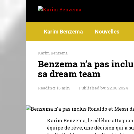
Skip
to
content
Karim Benzema
Nouvelles
Karim Benzema
Benzema n’a pas inclu
sa dream team
Reading:
15 min
Published by:
22.08.2024
Karim Benzema, le célèbre attaquant
équipe de rêve, une décision qui a su